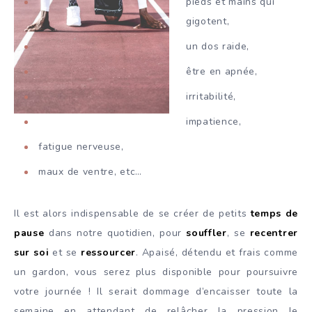
pieds et mains qui
gigotent,
un dos raide,
être en apnée,
irritabilité,
impatience,
fatigue nerveuse,
maux de ventre, etc…
Il est alors indispensable de se créer de petits
temps de
pause
dans notre quotidien, pour
souffler
, se
recentrer
sur soi
et se
ressourcer
. Apaisé, détendu et frais comme
un gardon, vous serez plus disponible pour poursuivre
votre journée ! Il serait dommage d’encaisser toute la
semaine en attendant de relâcher la pression le