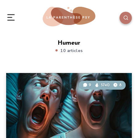
Humeur
10 articles
9
5740
8