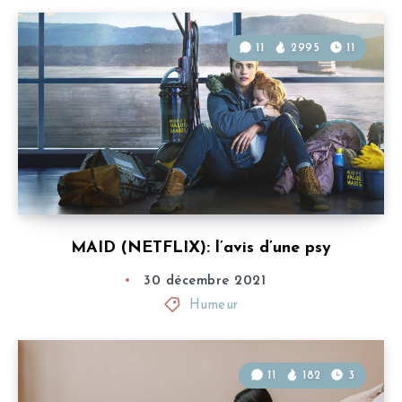
11
2995
11
MAID (NETFLIX): l’avis d’une psy
30 décembre 2021
Humeur
11
182
3