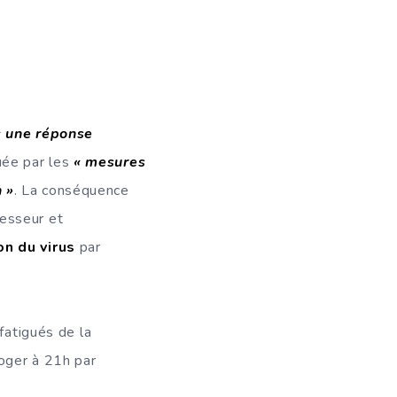
« une réponse
uée par les
« mesures
 »
. La conséquence
esseur et
n du virus
par
fatigués de la
Roger à 21h par