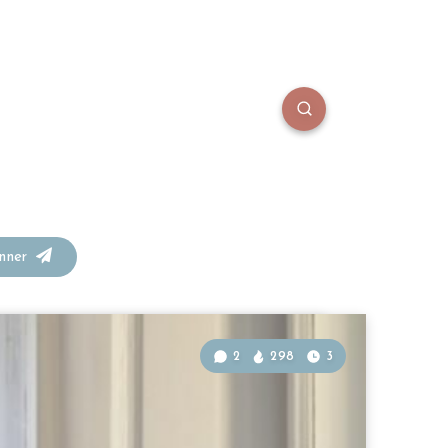
onner
2
298
3