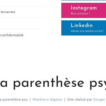
Instagram
rtenariats
Nos photos !
Linkedin
Venez me rendre visite !
 confidentialité
a parenthèse ps
a parenthèse psy |
Mentions légales
| Site réalisé par
Ginger 