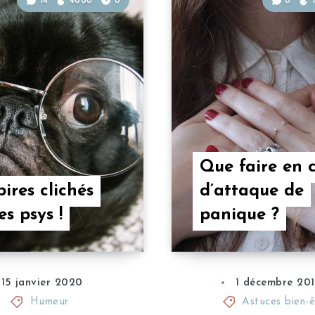
14
4688
8
8
1
Que faire en 
pires clichés
d’attaque de
es psys !
panique ?
15 janvier 2020
1 décembre 20
Humeur
Astuces bien-ê