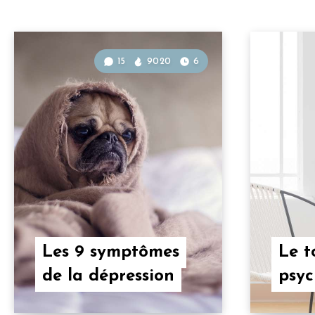
15
9020
6
Les 9 symptômes
Le t
de la dépression
psyc