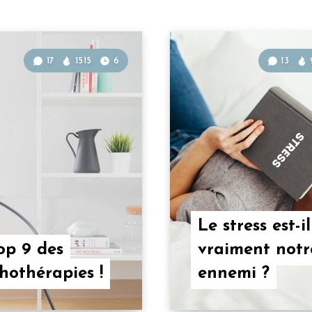
17
1515
6
13
Le stress est-il
op 9 des
vraiment notr
hothérapies !
ennemi ?