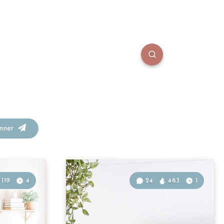
onner
119
4
24
463
1