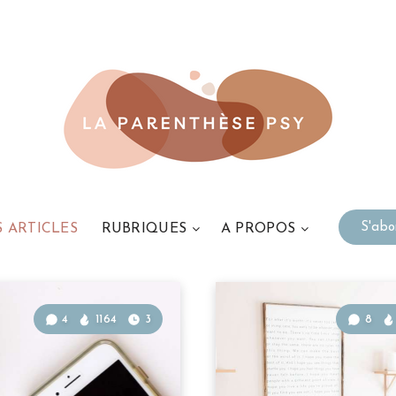
S'ab
S ARTICLES
RUBRIQUES
A PROPOS
4
1164
3
8