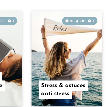
997
5
18
316
6
e
Stress & astuces
anti-stress