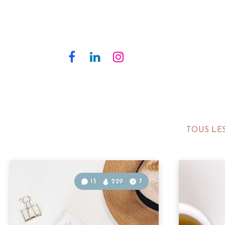
TOUS LE
15
229
7