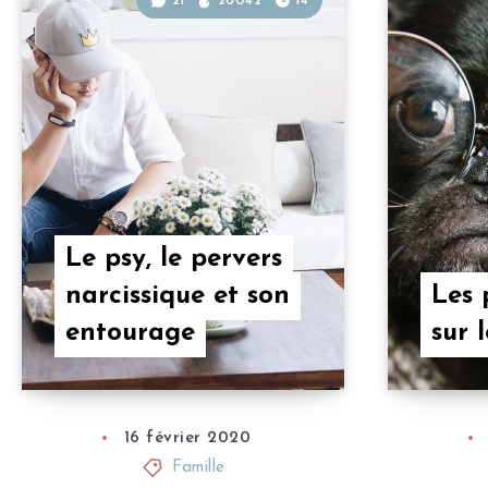
21
26042
14
Le psy, le pervers
narcissique et son
Les 
entourage
sur l
16 février 2020
Famille