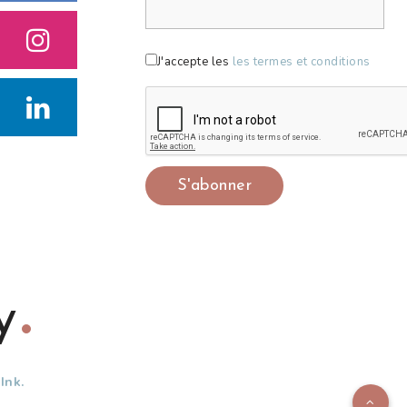
J'accepte les
les termes et conditions
y
Ink.