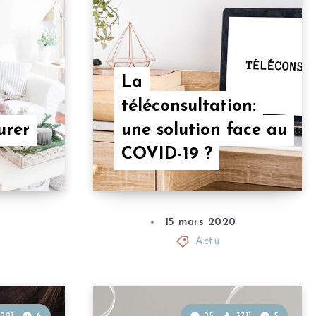
La
téléconsultation:
urer
une solution face au
COVID-19 ?
0
15 mars 2020
Actu