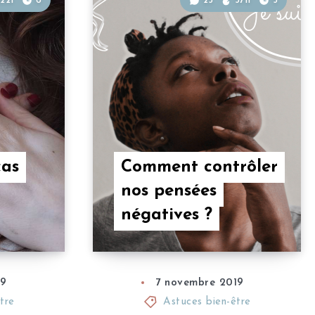
221
6
25
3711
5
cas
Comment contrôler
nos pensées
négatives ?
19
7 novembre 2019
tre
Astuces bien-être