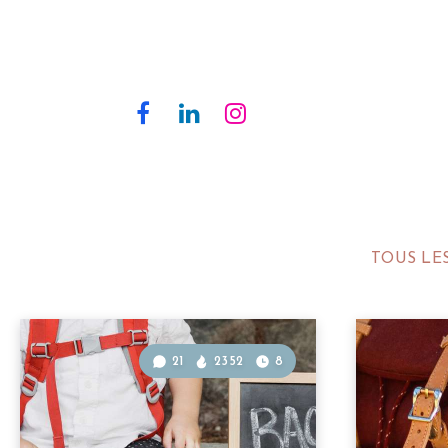
TOUS LE
21
2352
8