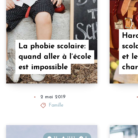
Har
La phobie scolaire:
scola
quand aller à l’école
et l
est impossible
cha
2 mai 2019
Famille