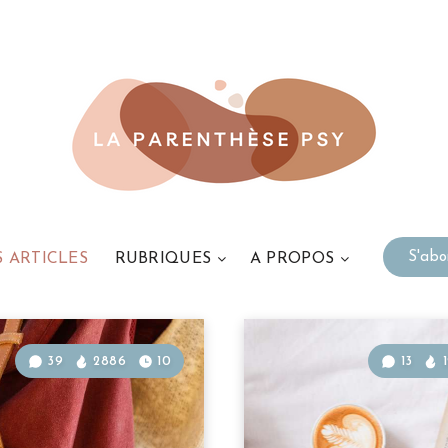
S'ab
S ARTICLES
RUBRIQUES
A PROPOS
39
2886
10
13
1