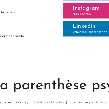
Instagram
rtenariats
Nos photos !
Linkedin
Venez me rendre visite !
 confidentialité
a parenthèse ps
a parenthèse psy |
Mentions légales
| Site réalisé par
Ginger 