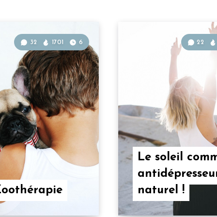
32
1701
6
22
Le soleil com
antidépresseu
oothérapie
naturel !