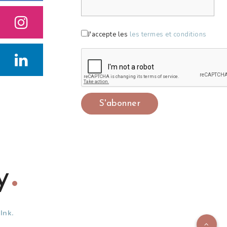
J'accepte les
les termes et conditions
y
Ink.