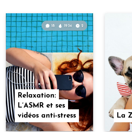
18
1934
2
Relaxation:
L’ASMR et ses
vidéos anti-stress
La Z