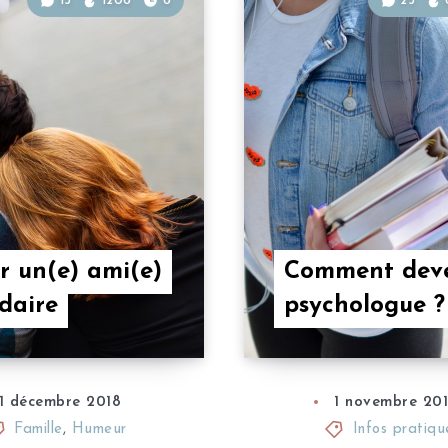
13
1206
6
23
r un(e) ami(e)
Comment deve
idaire
psychologue ?
1 décembre 2018
1 novembre 20
Famille
,
Humeur
Infos pratiqu