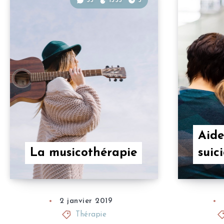
35
1353
5
Aide
La musicothérapie
suic
2 janvier 2019
Thérapie