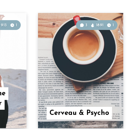
913
1
3
1891
1
me
r
Cerveau & Psycho