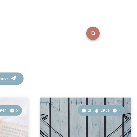
onner
947
5
21
2951
4