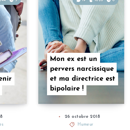
644
3
19
1026
6
Mon ex est un
pervers narcissique
nir
et ma directrice est
bipolaire !
18
26 octobre 2018
es
Humeur